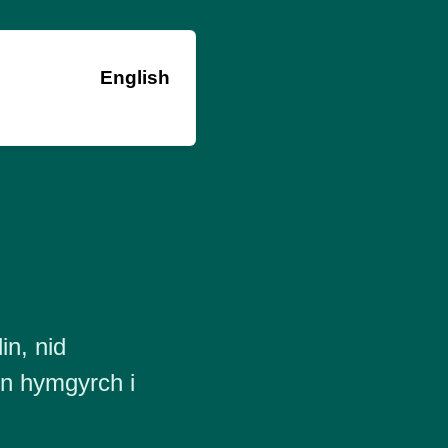
English
in, nid
in hymgyrch i