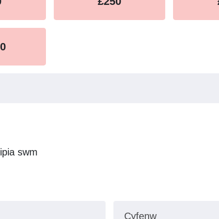
0
£250
00
ipia swm
Cyfenw