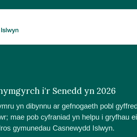
 hymgyrch i'r Senedd yn 2026
mru yn dibynnu ar gefnogaeth pobl gyffred
r; mae pob cyfraniad yn helpu i gryfhau e
 dros gymunedau Casnewydd Islwyn.