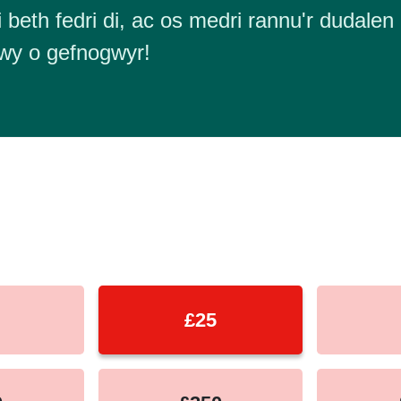
 beth fedri di, ac os medri rannu'r dudalen 
wy o gefnogwyr!
equency
£25