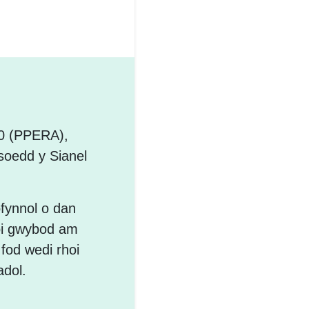
00 (PPERA),
ysoedd y Sianel
fynnol o dan
roi gwybod am
 fod wedi rhoi
adol.