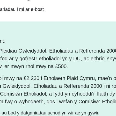
riadau i mi ar e-bost
nnu
leidiau Gwleidyddol, Etholiadau a Refferenda 20
i fod ar y gofrestr etholiadol yn y DU, ac eithrio Yn
, er mwyn rhoi mwy na £500.
oi mwy na £2,230 i Etholaeth Plaid Cymru, mae'n o
u Gwleidyddol, Etholiadau a Refferenda 2000 i ni 
r Comisiwn Etholiadol, a fydd yn cyhoeddi'r ffaith dy
m fwy o wybodaeth, dos i wefan y Comisiwn Etholi
hau bod y datganiadau uchod yn wir ac yn gywir.