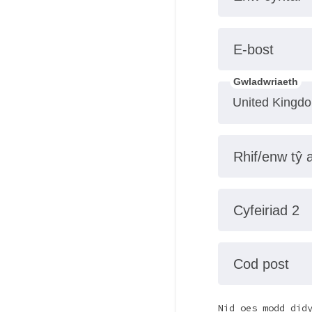
E-bost
Gwladwriaeth
Rhif/enw tŷ 
Cyfeiriad 2
Cod post
Nid oes modd did