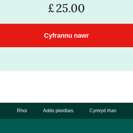
£
25.00
Rhoi
Addo pleidlais
Cymryd rhan