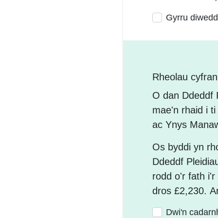
Gyrru diwedda
Rheolau cyfra
O dan Ddeddf P
mae'n rhaid i t
ac Ynys Manaw
Os byddi yn rh
Ddeddf Pleidia
rodd o'r fath i'
dros £2,230. A
Dwi'n cadarn