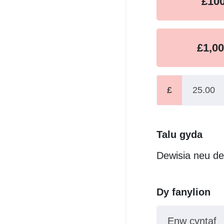
£10
£1,0
£
Talu gyda
Dewisia neu de
Dy fanylion
Enw cyntaf