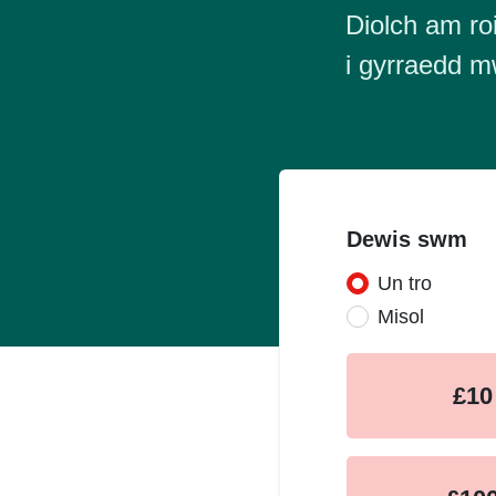
Diolch am roi
i gyrraedd m
Dewis swm
Un tro
Donation fr
Misol
£10