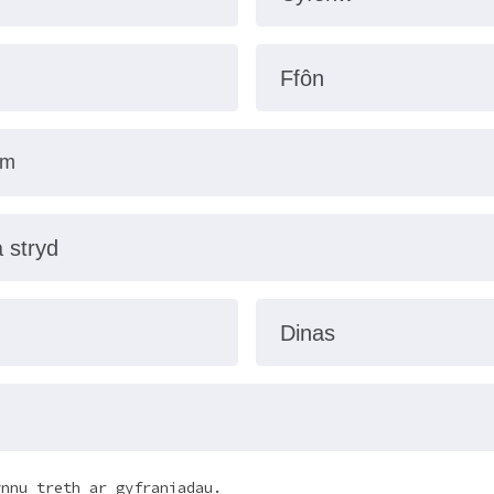
Ffôn
a stryd
Dinas
ynnu treth ar gyfraniadau.