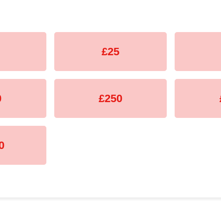
£25
0
£250
0