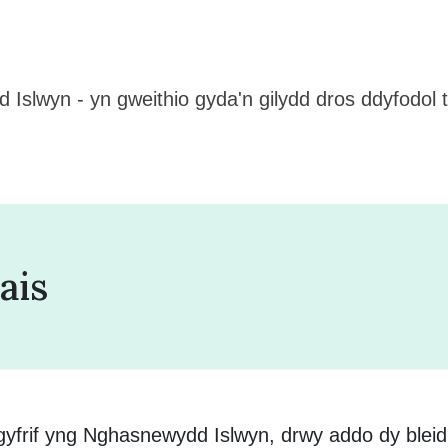
slwyn - yn gweithio gyda'n gilydd dros ddyfodol te
ais
gyfrif yng Nghasnewydd Islwyn, drwy addo dy bleidl