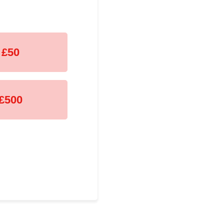
£50
£500