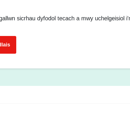
 gallwn sicrhau dyfodol tecach a mwy uchelgeisiol 
lais