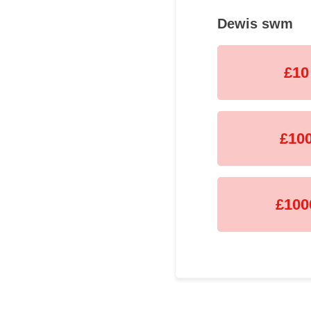
Dewis swm
£10
£10
£100