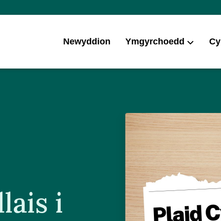
Newyddion
Ymgyrchoedd
Cy
lais i